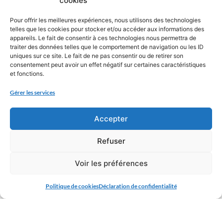
cookies
En 3ème [2h/semaine]
Pour offrir les meilleures expériences, nous utilisons des technologies
Ce pôle 3S propose des activités autour de
telles que les cookies pour stocker et/ou accéder aux informations des
appareils. Le fait de consentir à ces technologies nous permettra de
trois thèmes : Sport, Santé, Sécurité. Natation,
traiter des données telles que le comportement de navigation ou les ID
sauvetage en mer, surf, kayak, sensibilisation
uniques sur ce site. Le fait de ne pas consentir ou de retirer son
consentement peut avoir un effet négatif sur certaines caractéristiques
aux aspects nutritionnels, passage du PSC1
et fonctions.
(Prévention et Secours Civiques de Niveau 1).
Inscription obligatoire pour les 2 années,
Gérer les services
poursuite au lycée possible dans le cadre de
l’option EPS.
Accepter
Refuser
Voir les préférences
Politique de cookies
Déclaration de confidentialité