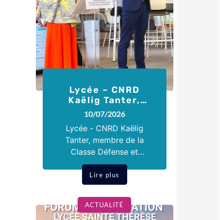
Lycée – CNRD
Kaëlig Tanter,
membre de la
10/07/2026
Classe Défense…
Lycée - CNRD Kaëlig
Tanter, membre de la
Classe Défense et
Sécurité Globale du
lycée, bachelier
Lire plus
mention Très Bien, déjà
lauréat d'un prix
ACTUALITÉ
départemental pour le