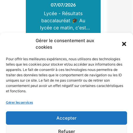
baccalauréat 🎓
07/07/2026
l’idée de transmission,
Au lycée ce
Lycée - Résultats
car les premiers
matin, c’est…
baccalauréat 🎓 Au
témoignages sur la
Shoah étaient en effet
lycée ce matin, c'est
au cœur du thème de
avec beaucoup
Gérer le consentement aux
cette année. Cette
d'émotion que les
Lire plus
cookies
élèves ont découvert
conscientisation est
plus que nécessaire à
leurs résultats au
Pour offrir les meilleures expériences, nous utilisons des technologies
ACTUALITÉ
un moment où l’on
baccalauréat ! 🎉
telles que les cookies pour stocker et/ou accéder aux informations des
assiste à la résurgence
Félicitations à tous et
appareils. Le fait de consentir à ces technologies nous permettra de
traiter des données telles que le comportement de navigation ou les ID
bonne poursuite dans
d’idées qui ont fait
uniques sur ce site. Le fait de ne pas consentir ou de retirer son
sombrer l’Europe, il n’y
l'enseignement
consentement peut avoir un effet négatif sur certaines caractéristiques
a même pas un siècle,
supérieur ! 💪🏻
et fonctions.
Beaucoup de joie
au mépris de
Gérer les services
l’Humanisme. Le devoir
partagée avec les
enseignants qui les ont
de mémoire n’est donc
Accepter
pas un simple regard
accompagnés cette
porté vers le passé : il
année mais aussi tout
Refuser