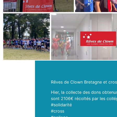
Rêves de Clown Bretagne et cross
Hier, la collecte des dons obtenu
sont 2106€ récoltés par les collé
#solidarité
#cross