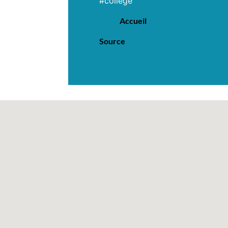
#college
Accueil
Source