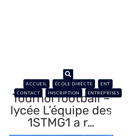
ACCUEIL
ÉCOLE DIRECTE
ENT
CONTACT
INSCRIPTION
ENTREPRISES
Tournoi football –
lycée L’équipe des
1STMG1 a r…