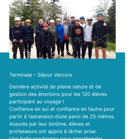
Terminale – Séjour Vercors
Dernière activité de pleine nature et de
gestion des émotions pour les 120 élèves
participant au voyage !
Confiance en soi et confiance en l’autre pour
partir à l’ascension d’une paroi de 25 mètres.
Assurés par leur binôme, élèves et
professeurs ont appris à lâcher prise.
Une belle expérience pour appréhender