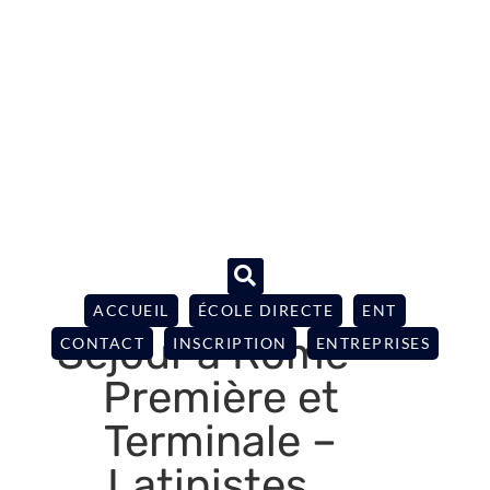
ACCUEIL
ÉCOLE DIRECTE
ENT
Séjour à Rome –
CONTACT
INSCRIPTION
ENTREPRISES
Première et
Terminale –
Latinistes…