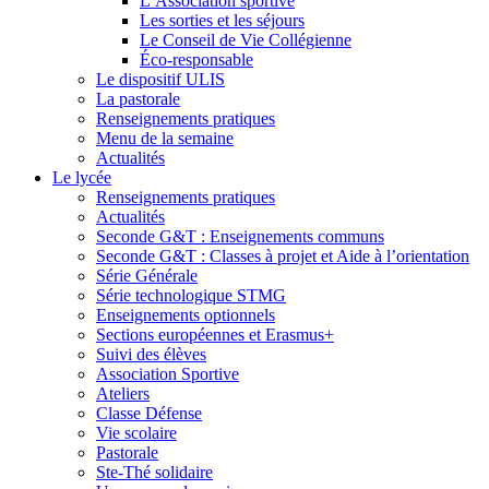
L’Association sportive
Les sorties et les séjours
Le Conseil de Vie Collégienne
Éco-responsable
Le dispositif ULIS
La pastorale
Renseignements pratiques
Menu de la semaine
Actualités
Le lycée
Renseignements pratiques
Actualités
Seconde G&T : Enseignements communs
Seconde G&T : Classes à projet et Aide à l’orientation
Série Générale
Série technologique STMG
Enseignements optionnels
Sections européennes et Erasmus+
Suivi des élèves
Association Sportive
Ateliers
Classe Défense
Vie scolaire
Pastorale
Ste-Thé solidaire