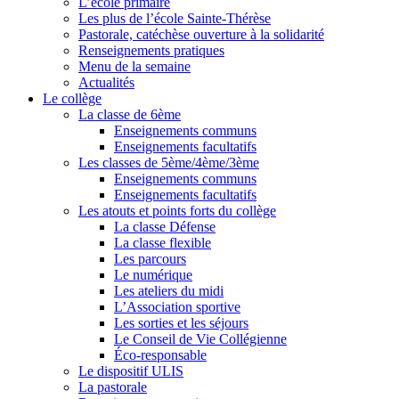
L’école primaire
Les plus de l’école Sainte-Thérèse
Pastorale, catéchèse ouverture à la solidarité
Renseignements pratiques
Menu de la semaine
Actualités
Le collège
La classe de 6ème
Enseignements communs
Enseignements facultatifs
Les classes de 5ème/4ème/3ème
Enseignements communs
Enseignements facultatifs
Les atouts et points forts du collège
La classe Défense
La classe flexible
Les parcours
Le numérique
Les ateliers du midi
L’Association sportive
Les sorties et les séjours
Le Conseil de Vie Collégienne
Éco-responsable
Le dispositif ULIS
La pastorale