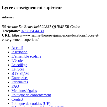
Lycée / enseignement supérieur
Adresse :
56 Avenue De Remscheid
29337 QUIMPER Cedex
Téléphone
:
02 98 64 44 30
URL
: https://www.sainte-therese-quimper.org/locations/lycee-et-
enseignement-superieur/
Accueil
Inscription
L’ensemble scolaire
L’école
Le collège
Le lycée
BTS S@M
Entreprises
Partenaires
FAQ
Mentions légales
Politique de consentement
Contact
Politique de cookies (UE)