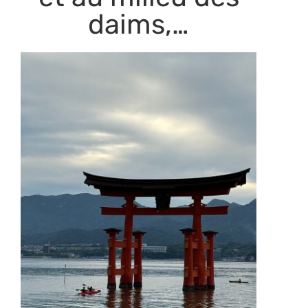
daims,…