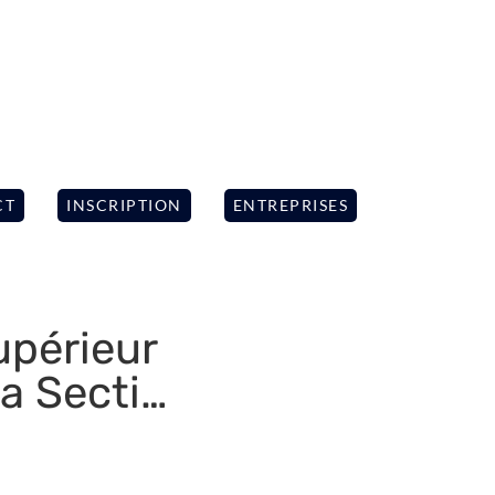
CT
INSCRIPTION
ENTREPRISES
périeur
la Secti…