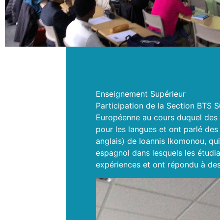
Enseignement Supérieur
Participation de la Section BTS 
Européenne au cours duquel des 
pour les langues et ont parlé des
anglais) de Ioannis Ikomonou, qui 
espagnol dans lesquels les étudia
expériences et ont répondu à des