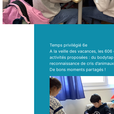
Temps privilégié 6e
A la veille des vacances, les 606 
activités proposées : du bodytap (
reconnaissance de cris d’animaux 
De bons moments partagés !