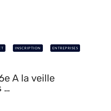
CT
INSCRIPTION
ENTREPRISES
e A la veille
s …