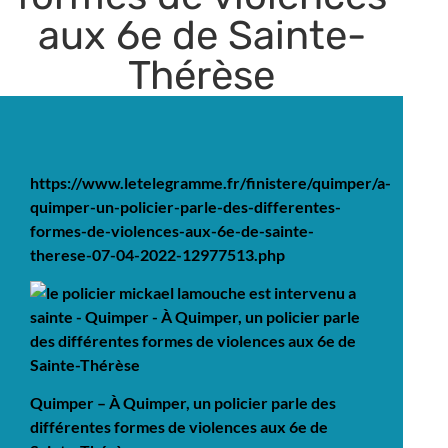
aux 6e de Sainte-
Thérèse
https://www.letelegramme.fr/finistere/quimper/a-
quimper-un-policier-parle-des-differentes-
formes-de-violences-aux-6e-de-sainte-
therese-07-04-2022-12977513.php
Quimper – À Quimper, un policier parle des
différentes formes de violences aux 6e de