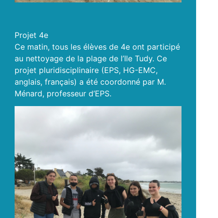
Projet 4e
Ce matin, tous les élèves de 4e ont participé
au nettoyage de la plage de l’Ile Tudy. Ce
projet pluridisciplinaire (EPS, HG-EMC,
anglais, français) a été coordonné par M.
Ménard, professeur d’EPS.