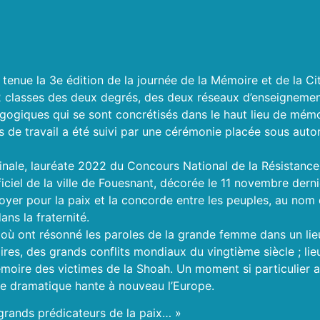
 tenue la 3e édition de la journée de la Mémoire et de la Ci
2 classes des deux degrés, des deux réseaux d’enseignemen
giques qui se sont concrétisés dans le haut lieu de mémoi
 de travail a été suivi par une cérémonie placée sous autor
nale, lauréate 2022 du Concours National de la Résistance 
ciel de la ville de Fouesnant, décorée le 11 novembre dernie
oyer pour la paix et la concorde entre les peuples, au nom d
ans la fraternité.
où ont résonné les paroles de la grande femme dans un lie
taires, des grands conflits mondiaux du vingtième siècle ; lie
ire des victimes de la Shoah. Un moment si particulier au
ège dramatique hante à nouveau l’Europe.
grands prédicateurs de la paix… »