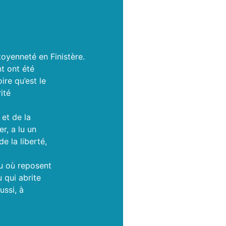
toyenneté en Finistère.
t ont été
re qu’est le
ité
et de la
r, a lu un
e la liberté,
u où reposent
u qui abrite
ssi, à